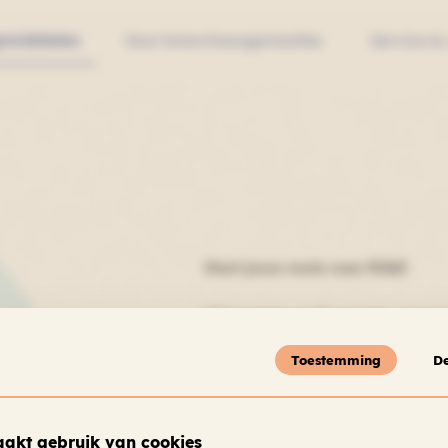
pmiddelen
Voor brancheorganisaties
Service &
Start jouw route naar RI&E
Wil je weten welke manier om een
organisatie past? Doe de Routepla
Toestemming
De
antwoord op een paar vragen. Zo 
achter wat voor jou de beste route
akt gebruik van cookies