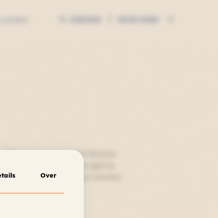
MIJN RI&E
 contact
ZOEKEN
ZOEKEN
 RI&E te maken het best bij jouw
nner. In de Routeplanner geef je
tails
Over
kom je er binnen een paar minuten
 is.