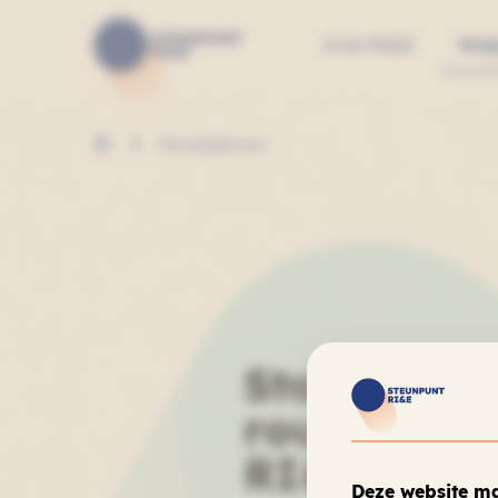
Over RI&E
Hul
Routeplanner
Start jouw
route naar
RI&E
Deze website ma