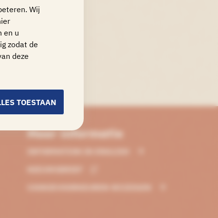
beteren. Wij
ier
n en u
ig zodat de
van deze
LLES TOESTAAN
Meer informatie
INFORMATION IN ENGLISH
NIEUWSBRIEF
COOKIEVOORKEUREN WIJZIGEN