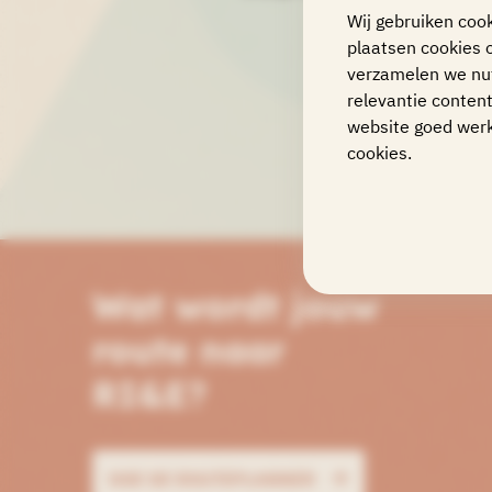
Wij gebruiken coo
plaatsen cookies 
verzamelen we nut
relevantie content
website goed werk
cookies.
Wat wordt jouw
route naar
RI&E?
DOE DE ROUTEPLANNER