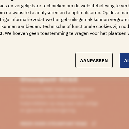
kies en vergelijkbare technieken om de websitebeleving te ver
om de website te analyseren en te optimaliseren. Op deze man
VAN START!
tige informatie zodat we het gebruiksgemak kunnen vergrote
 kunnen aanbieden. Technische of functionele cookies zijn nod
t. We hoeven geen toestemming te vragen voor het plaatsen 
AANPASSEN
A
Steunpunt RI&E
Steunpunt RI&E helpt ondernemers
en branches met informatie en
hulpmiddelen op weg naar een veilige
en gezonde werkomgeving.
MEER OVER STEUNPUNT RI&E