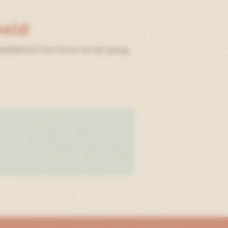
heid
elijkheid? Dan horen wij dat graag.