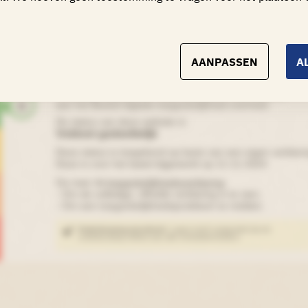
gankelijkheidslabel
AANPASSEN
A