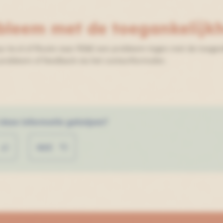
bleem met de toegankelijk
p rie.nl of Route naar RI&E een probleem tegen met de toegank
 probleem of feedback via het contactformulier.
 deze informatie geholpen?
NEE