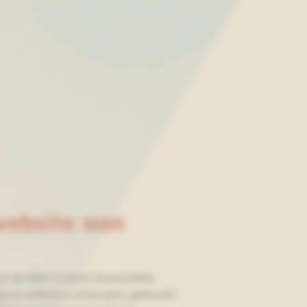
website aan
uit de Web Content Accessibility
waarop websites ontworpen, gebouwd