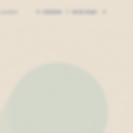
MIJN RI&E
 contact
ZOEKEN
ZOEKEN