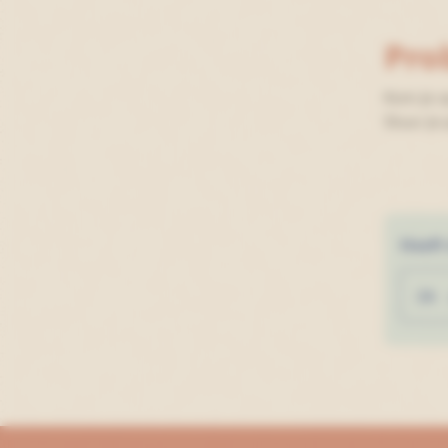
Pro
Kom je o
Stuur je
Heeft
JA