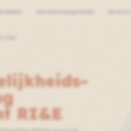
pmiddelen
Voor brancheorganisaties
Service &
unt RI&E
lijkheids­
ng
nt RI&E
matie op haar websites
rie.nl
en