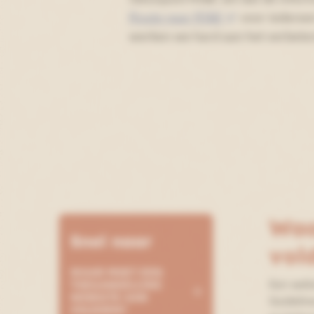
Route naar RI&E
voor iedereen
werken we hard aan het verbeter
Waa
Snel naar
vol
WAAR MOET EEN
Een webs
TOEGANKELIJKE
WEBSITE AAN
Guidelin
VOLDOEN?