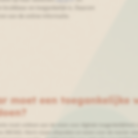
 bruikbaar en toegankelijk is. Daarom
en van de online informatie.
r moet een toegankelijke 
doen?
ite moet voldoen aan de eisen voor digitale toegankelijkheid 
es (WCAG). Hierin staan afspraken en eisen voor de manier 