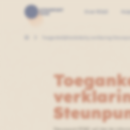
Over RI&E
Hul
Toegankelijkheids&shy;verklaring Steunp
Toeganke
verklari
Steunpu
Steunpunt RI&E wil dat de infor